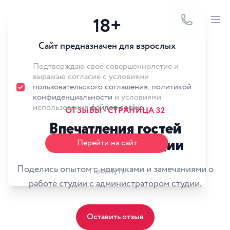
Logotype
18+
Ope
Сайт предназначен для взрослых
Подтверждаю своё совершеннолетие и
выражаю согласие с условиями
пользовательского соглашения
,
политикой
конфиденциальности
и условиями
использования
файлов cookie.
ОТЗЫВЫ - СТРАНИЦА 32
Впечатления гостей
о посещении студии
Перейти на сайт
Поделись опытом с новичками и замечаниями о
Покинуть
работе студии с администратором студии.
Оставить отзыв