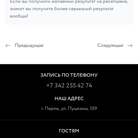
Если вы получили желаемый результат на ресепшене,
значит вы получите более серьезный результат
вообще!
Предыдущая
Следующая
Карта сайта
ЗАПИСЬ ПО ТЕЛЕФОНУ
+7 342 255 42 74
НАШ АДРЕС
г. Пермь, ул. Пушкина, 109
ГОСТЯМ