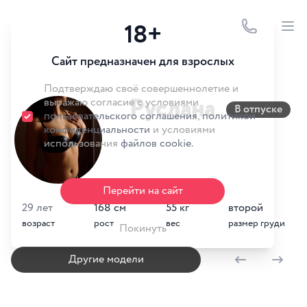
Logotype
18+
Ope
Сайт предназначен для взрослых
Подтверждаю своё совершеннолетие и
@ruslan
Руслана
выражаю согласие с условиями
В отпуске
пользовательского соглашения
,
политикой
конфиденциальности
и условиями
использования
файлов cookie.
Перейти на сайт
29 лет
168 см
55 кг
второй
возраст
рост
вес
размер груди
Покинуть
Другие модели
Назад
Вперед